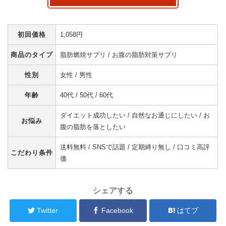
初回価格
1,058円
商品のタイプ
脂肪燃焼サプリ / お腹の脂肪対策サプリ
性別
女性 / 男性
年齢
40代 / 50代 / 60代
ダイエット成功したい / 自然なお通じにしたい / お
お悩み
腹の脂肪を落としたい
送料無料 / SNSで話題 / 定期縛り無し / 口コミ高評
こだわり条件
価
シェアする
Twitter
Facebook
はてブ