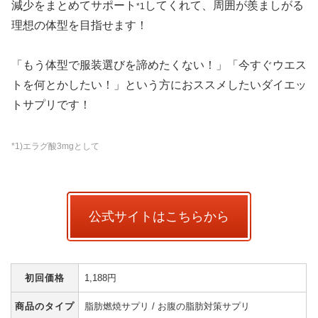
減少をまとめてサポート
してくれて、周囲が羨ましがる
*1
理想の体型を目指せます！
「もう体型で服装選びを諦めたくない！」「今すぐウエス
トを何とかしたい！」という方におススメしたいダイエッ
トサプリです！
*1)エラグ酸3mgとして
公式サイトはこちらから
初回価格
1,188円
商品のタイプ
脂肪燃焼サプリ / お腹の脂肪対策サプリ