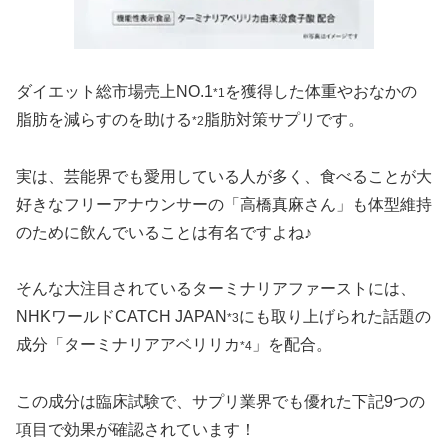
ダイエット総市場売上NO.1
を獲得した体重やおなかの
*1
脂肪を減らすのを助ける
脂肪対策サプリです。
*2
実は、芸能界でも愛用している人が多く、食べることが大
好きなフリーアナウンサーの「高橋真麻さん」も体型維持
のために飲んでいることは有名ですよね♪
そんな大注目されているターミナリアファーストには、
NHKワールドCATCH JAPAN
にも取り上げられた話題の
*3
成分「ターミナリアアベリリカ
」を配合。
*4
この成分は臨床試験で、サプリ業界でも優れた下記9つの
項目で効果が確認されています！