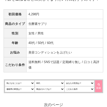
初回価格
4,298円
商品のタイプ
生酵素サプリ
性別
女性 / 男性
年齢
40代 / 50代 / 60代
お悩み
美容コンディションを上げたい
送料無料 / SNSで話題 / 定期縛り無し / 口コミ高評
こだわり条件
価
検索
次のページ