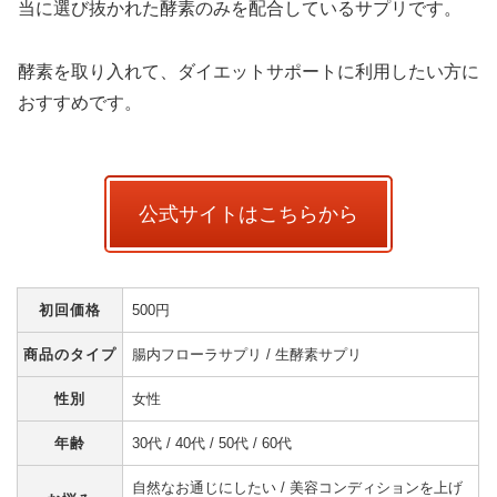
当に選び抜かれた酵素のみを配合しているサプリです。
酵素を取り入れて、ダイエットサポートに利用したい方に
おすすめです。
公式サイトはこちらから
初回価格
500円
商品のタイプ
腸内フローラサプリ / 生酵素サプリ
性別
女性
年齢
30代 / 40代 / 50代 / 60代
自然なお通じにしたい / 美容コンディションを上げ