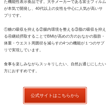
た機能性表示食品です。大手メーカーである富士フィルム
が本気で開発し、40代以上の女性を中心に人気が高いサ
プリです。
①糖の吸収を抑える②腸内環境を整える③脂の吸収を抑え
る④継続摂取することでBMIが高めの方のおなかの脂肪・
体重・ウエスト周囲径を減らすの4つの機能が１つのサプ
リで実現しています。
食事を楽しみながらスッキリしたい、自然お通じにしたい
方におすすめです。
公式サイトはこちらから