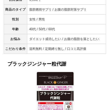
商品のタイプ
脂肪燃焼サプリ / お腹の脂肪対策サプリ
性別
女性 / 男性
年齢
40代 / 50代 / 60代
お悩み
ダイエット成功したい / お腹の脂肪を落としたい
こだわり条件
送料無料 / 定期縛り無し / 口コミ高評価
ブラックジンジャー粒代謝