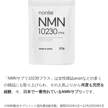
「NMNサプリ10230プラス」は女性雑誌ananなどの多く
の雑誌にも取り上げられ、その人気ぶりから
何度も完売を
経験
。今、
日本で一番売れているNMNサプリ
です。
※
※NMN配合サプリメント国内通信販売数。期間2022年1月〜12月(2023年5月