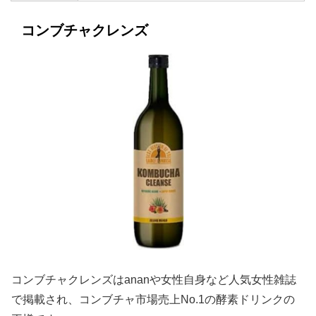
コンブチャクレンズ
コンブチャクレンズはananや女性自身など人気女性雑誌
で掲載され、コンブチャ市場売上No.1の酵素ドリンクの