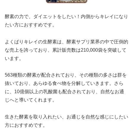
酵素の力で、ダイエットをしたい！内側からキレイになり
たい方におすすめです。
よくばりキレイの生酵素は、酵素サプリ業界の中で圧倒的
な売上を誇っており、累計販売数は210,000袋を突破して
います。
563種類の酵素が配合されており、その種類の多さは群を
抜いており、あらゆる食べ物を分解していきます。さら
に、10億個以上の乳酸菌も配合されており、自然なお通
じへと導いてくれます。
生きた酵素を取り入れたい、お通じを自然な感じにしたい
方におすすめです。