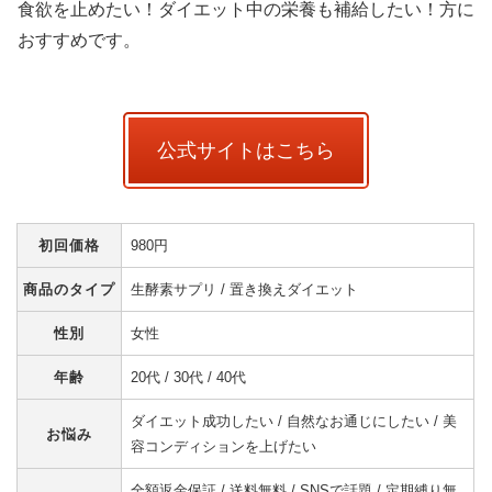
食欲を止めたい！ダイエット中の栄養も補給したい！方に
おすすめです。
公式サイトはこちら
初回価格
980円
商品のタイプ
生酵素サプリ / 置き換えダイエット
性別
女性
年齢
20代 / 30代 / 40代
ダイエット成功したい / 自然なお通じにしたい / 美
お悩み
容コンディションを上げたい
全額返金保証 / 送料無料 / SNSで話題 / 定期縛り無