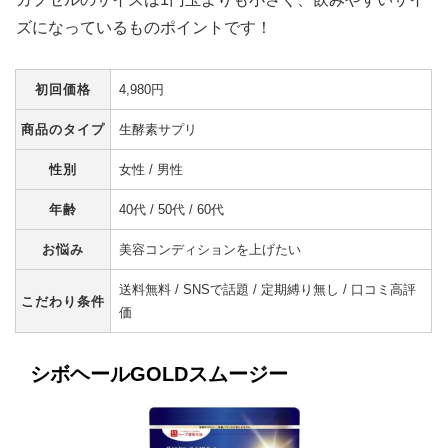
ズになっているものポイントです！
初回価格
4,980円
商品のタイプ
生酵素サプリ
性別
女性 / 男性
年齢
40代 / 50代 / 60代
お悩み
美容コンディションを上げたい
送料無料 / SNSで話題 / 定期縛り無し / 口コミ高評
こだわり条件
価
シボヘールGOLDスムージー