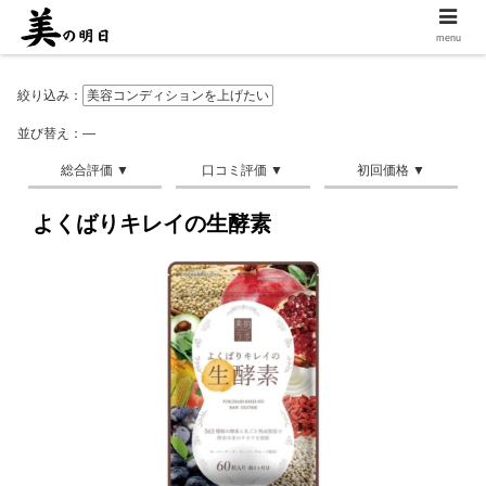
menu
絞り込み：
美容コンディションを上げたい
並び替え：―
よくばりキレイの生酵素