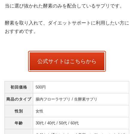
当に選び抜かれた酵素のみを配合しているサプリです。
酵素を取り入れて、ダイエットサポートに利用したい方に
おすすめです。
公式サイトはこちらから
初回価格
500円
商品のタイプ
腸内フローラサプリ / 生酵素サプリ
性別
女性
年齢
30代 / 40代 / 50代 / 60代